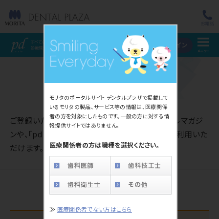
メ
pd style すべての
ログイン
DENTAL OFFICE
モリタのポータルサイト デンタルプラザで掲載して
いるモリタの製品、サービス等の情報は、医療関係
者の方を対象にしたものです。一般の方に対する情
ご登録いただくと、pd関連情報をお届けするメールマガジ
報提供サイトではありません。
ンや、
「pd style」サイト内の全てのコンテンツがご利用いた
医療関係者の方は職種を選択ください。
だけます。この機会に是非ご入会ください。
ご登録がお済みでない方
≫
医療関係者でない方はこちら