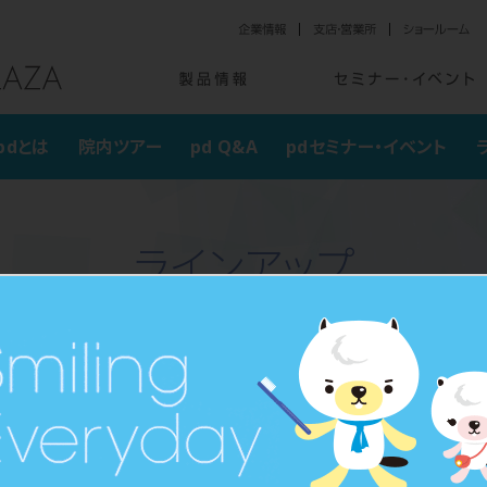
le すべての人に優しい診療環境の提案
pdとは
院内ツアー
pd Q&A
pdセミナー・イベント
ラインアップ
>
ラインアップ
ェアー・ユニット）と診療用機器キャビネットをご案内します。