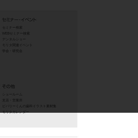
セミナー検索
WEBセミナー検索
デンタルショー
モリタ関連イベント
学会・研究会
ショールーム
支店・営業所
ビバリーくんの歯科イラスト素材集
モリタカレンダー