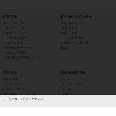
One To One Club
お客様相談センター
開業マニュアル
お問い合わせ
開業医インタビュー
サポート情報
歯科開業への道
デジタル製品サポート
Start Up チェック
お客様の声への取り組み
動画セミナー アーカイブ
BLOG
物件エリア調査
DENTAL OFFICE セレクション
高齢者歯科
pd style
デンタルマガジン
はじめての方へ
ビデオライブラリー
pdとは
DMR（ディーエムアール）
院内ツアー
メールマガジンのバックナンバー